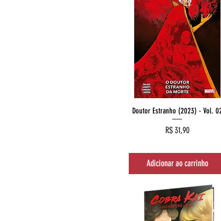
Visualização rápida
Doutor Estranho (2023) - Vol. 0
Preço
R$ 31,90
Adicionar ao carrinho