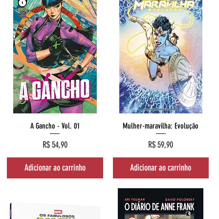
Visualização rápida
Visualização rápida
A Gancho - Vol. 01
Mulher-maravilha: Evolução
Preço
Preço
R$ 54,90
R$ 59,90
Adicionar ao carrinho
Adicionar ao carrinho