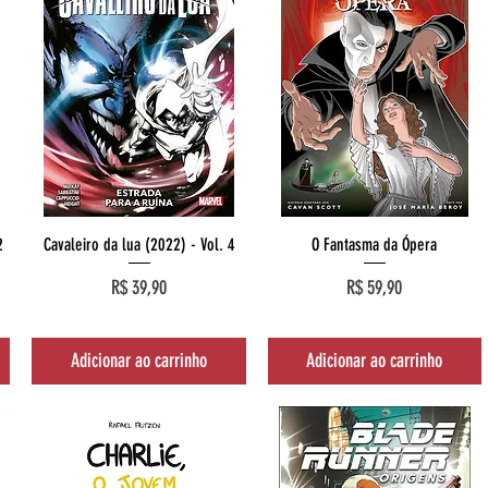
Visualização rápida
Visualização rápida
2
Cavaleiro da lua (2022) - Vol. 4
O Fantasma da Ópera
Preço
Preço
R$ 39,90
R$ 59,90
Adicionar ao carrinho
Adicionar ao carrinho