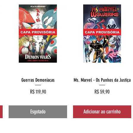
Visualização rápida
Visualização rápida
Guerras Demoníacas
Ms. Marvel - Os Punhos da Justiça
Preço
Preço
R$ 119,90
R$ 59,90
Esgotado
Adicionar ao carrinho