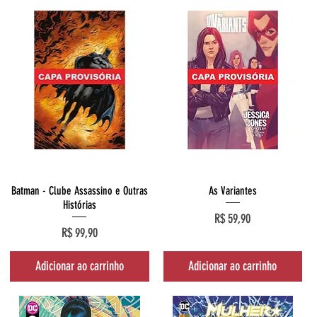
Visualização rápida
Visualização rápida
Batman - Clube Assassino e Outras
As Variantes
Histórias
Preço
R$ 59,90
Preço
R$ 99,90
Adicionar ao carrinho
Adicionar ao carrinho