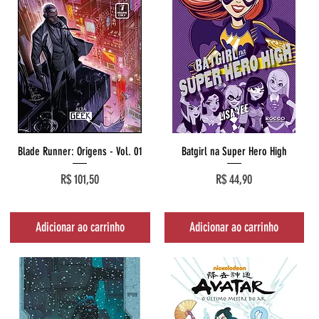
Visualização rápida
Visualização rápida
Blade Runner: Origens - Vol. 01
Batgirl na Super Hero High
Preço
Preço
R$ 101,50
R$ 44,90
Adicionar ao carrinho
Adicionar ao carrinho