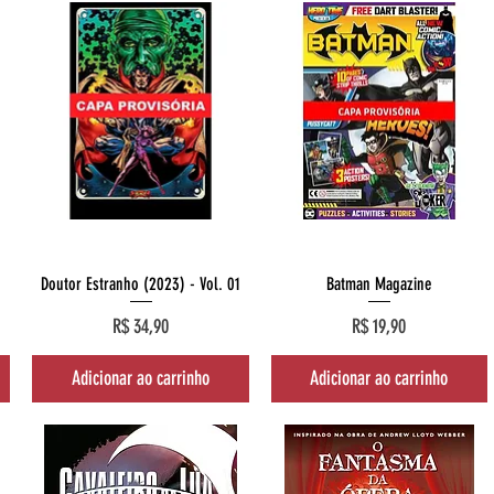
Visualização rápida
Visualização rápida
Doutor Estranho (2023) - Vol. 01
Batman Magazine
Preço
Preço
R$ 34,90
R$ 19,90
Adicionar ao carrinho
Adicionar ao carrinho