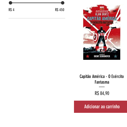
R$ 4
R$ 450
Visualização rápida
Capitão América - O Exército
Fantasma
Preço
R$ 84,90
Adicionar ao carrinho