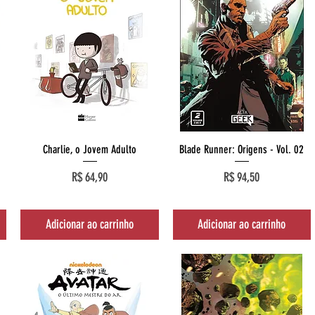
Visualização rápida
Visualização rápida
Charlie, o Jovem Adulto
Blade Runner: Origens - Vol. 02
Preço
Preço
R$ 64,90
R$ 94,50
Adicionar ao carrinho
Adicionar ao carrinho