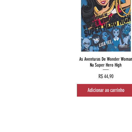
Visualização rápida
As Aventuras De Wonder Woma
Na Super Hero High
Preço
R$ 44,90
Adicionar ao carrinho