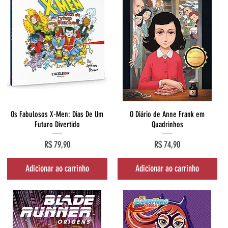
Visualização rápida
Visualização rápida
Os Fabulosos X-Men: Dias De Um
O Diário de Anne Frank em
Futuro Divertido
Quadrinhos
Preço
Preço
R$ 79,90
R$ 74,90
Adicionar ao carrinho
Adicionar ao carrinho