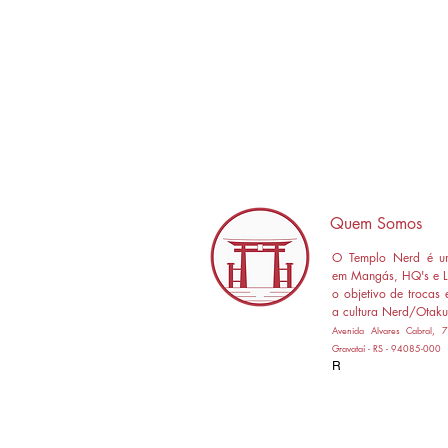
Quem Somos
O Templo Nerd é um
em Mangás, HQ's e L
o objetivo de trocas 
a cultura Nerd/Otaku
Avenida Alvares Cabral,
Gravataí - RS - 94085-000
R