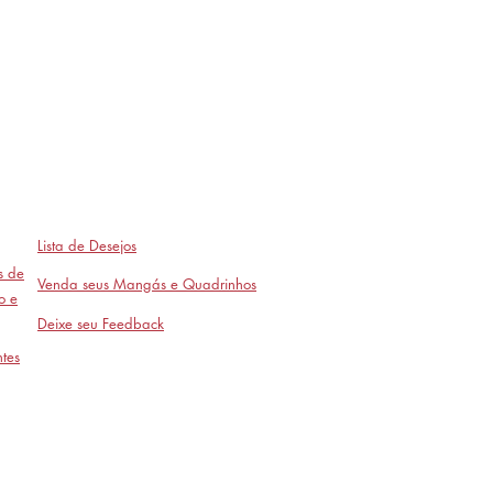
Lista de Desejos
as de
Venda seus Mangás e Quadrinhos
o e
Deixe seu Feedback
tes
Avaliações
- em breve