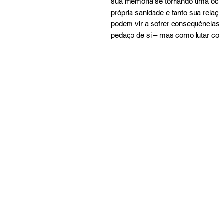
sua memória se tornando uma ocor
própria sanidade e tanto sua rela
podem vir a sofrer consequências
pedaço de si – mas como lutar co