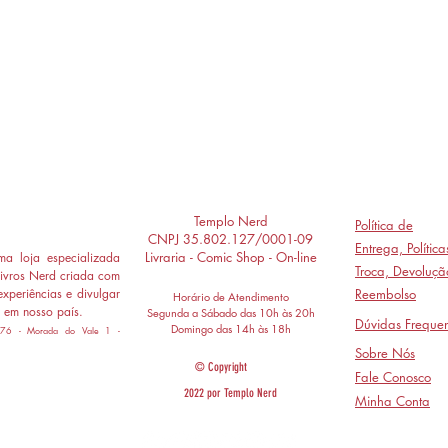
Templo Nerd
Política de
CNPJ 35.802.127/0001-09
Entrega,
Polític
Livraria - Comic Shop - On-line
a loja especializada
Troca, Devoluçã
ivros Nerd criada com
experiências e divulgar
Reembolso
Horário de Atendimento
 em nosso país.
Segunda a Sábado das 10h às 20h
Dúvidas Frequen
Domingo das 14h às 18h
 776 - Morada do Vale 1 -
Sobre Nós
© Copyright
Fale Conosco
2022 por Templo Nerd
Minha Conta