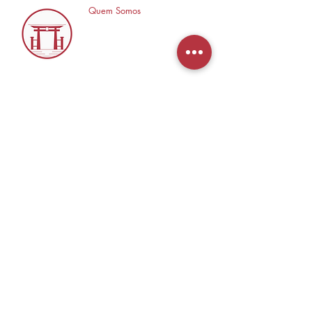
Quem Somos
O Templo Nerd é uma
loja especializada em
Mangás, HQ's e Livros
Nerd criada com o
objetivo de trocas
experiências e divulgar a
cultura Nerd/Otaku em
nosso país.
Avenida Alvares Cabral,
776 - Morada do Vale 1 -
Gravataí - RS -
94085-000
R