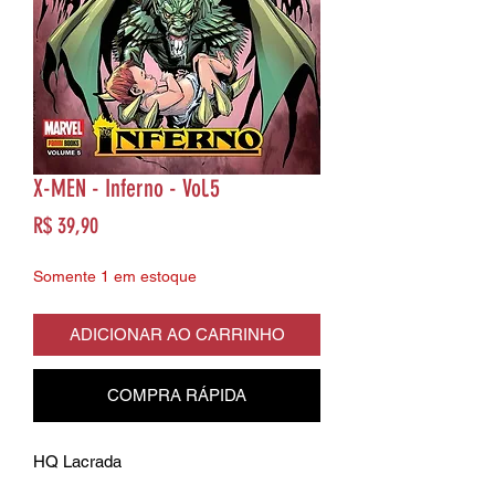
X-MEN - Inferno - Vol.5
Preço
R$ 39,90
Somente 1 em estoque
ADICIONAR AO CARRINHO
COMPRA RÁPIDA
HQ Lacrada