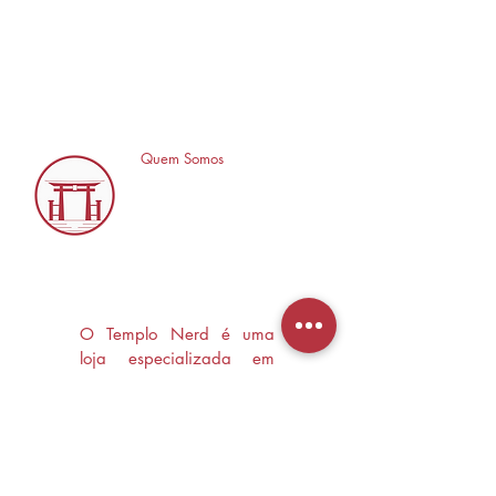
Quem Somos
O Templo Nerd é uma
loja especializada em
Mangás, HQ's e Livros
Nerd criada com o
objetivo de trocas
experiências e divulgar a
cultura Nerd/Otaku em