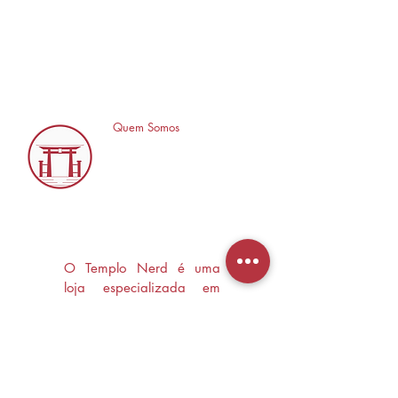
Quem Somos
O Templo Nerd é uma
loja especializada em
Mangás, HQ's e Livros
Nerd criada com o
objetivo de trocas
experiências e divulgar a
cultura Nerd/Otaku em