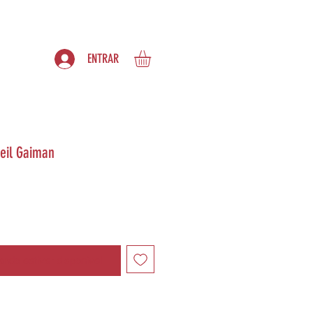
S
ASSINATURAS
ENTRAR
eil Gaiman
ndo estiver disponível