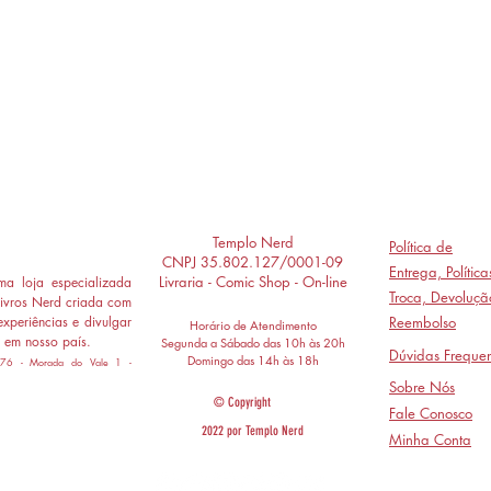
Templo Nerd
Política de
CNPJ 35.802.127/0001-09
Entrega,
Polític
Livraria - Comic Shop - On-line
a loja especializada
Troca, Devoluçã
ivros Nerd criada com
experiências e divulgar
Reembolso
Horário de Atendimento
 em nosso país.
Segunda a Sábado das 10h às 20h
Dúvidas Frequen
Domingo das 14h às 18h
 776 - Morada do Vale 1 -
Sobre Nós
© Copyright
Fale Conosco
2022 por Templo Nerd
Minha Conta