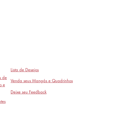
Lista de Desejos
as de
Venda seus Mangás e Quadrinhos
o e
Deixe seu Feedback
tes
Avaliações
- em breve