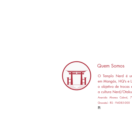
Quem Somos
O Templo Nerd é um
em Mangás, HQ's e L
o objetivo de trocas 
a cultura Nerd/Otaku
Avenida Alvares Cabral,
Gravataí - RS - 94085-000
R