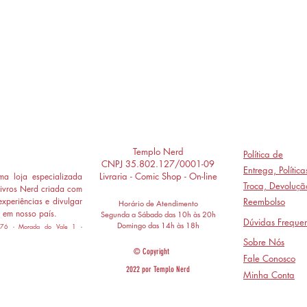
Templo Nerd
Política de
CNPJ 35.802.127/0001-09
Entrega,
Polític
Livraria - Comic Shop - On-line
a loja especializada
Troca, Devoluçã
ivros Nerd criada com
experiências e divulgar
Reembolso
Horário de Atendimento
 em nosso país.
Segunda a Sábado das 10h às 20h
Dúvidas Frequen
Domingo das 14h às 18h
 776 - Morada do Vale 1 -
Sobre Nós
© Copyright
Fale Conosco
2022 por Templo Nerd
Minha Conta