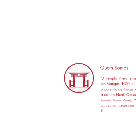
Quem Somos
O Templo Nerd é um
em Mangás, HQ's e L
o objetivo de trocas 
a cultura Nerd/Otaku
Avenida Alvares Cabral,
Gravataí - RS - 94085-000
R