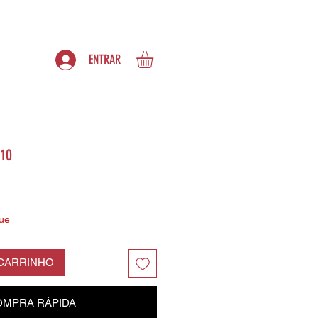
S
ASSINATURAS
ENTRAR
 10
ue
 CARRINHO
MPRA RÁPIDA