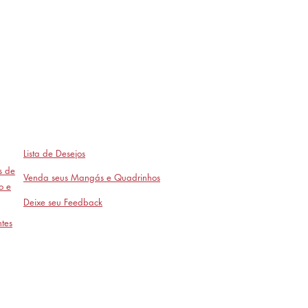
Lista de Desejos
as de
Venda seus Mangás e Quadrinhos
o e
Deixe seu Feedback
tes
Avaliações
- em breve