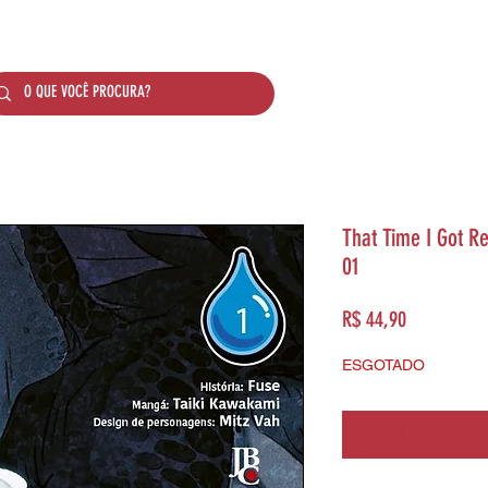
SOBRE NÓS
PRODUTOS
SISTEMA DE PONTO
That Time I Got Re
01
Preço
R$ 44,90
ESGOTADO
Notifique-me qua