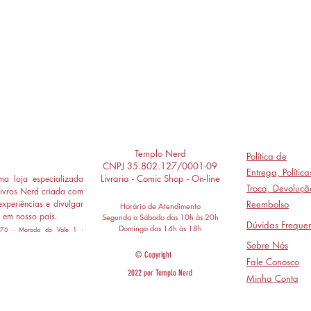
Templo Nerd
Política de
CNPJ 35.802.127/0001-09
Entrega,
Polític
Livraria - Comic Shop - On-line
a loja especializada
Troca, Devoluçã
ivros Nerd criada com
experiências e divulgar
Reembolso
Horário de Atendimento
 em nosso país.
Segunda a Sábado das 10h às 20h
Dúvidas Frequen
Domingo das 14h às 18h
 776 - Morada do Vale 1 -
Sobre Nós
© Copyright
Fale Conosco
2022 por Templo Nerd
Minha Conta