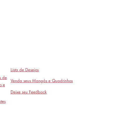
Lista de Desejos
as de
Venda seus Mangás e Quadrinhos
o e
Deixe seu Feedback
tes
Avaliações
- em breve