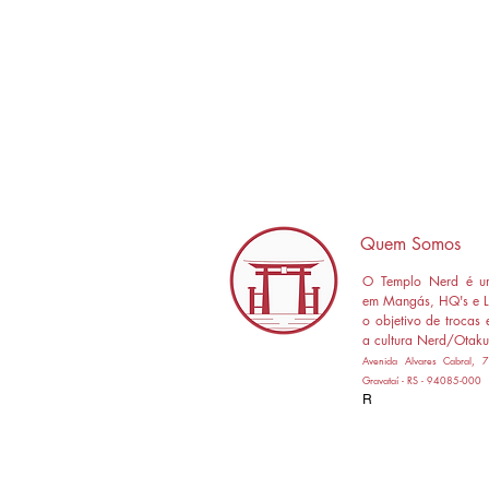
Quem Somos
O Templo Nerd é um
em Mangás, HQ's e L
o objetivo de trocas 
a cultura Nerd/Otaku
Avenida Alvares Cabral,
Gravataí - RS - 94085-000
R