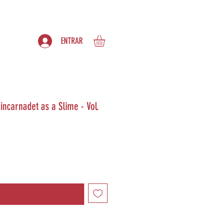
S
ASSINATURAS
ENTRAR
incarnadet as a Slime - Vol.
ndo estiver disponível