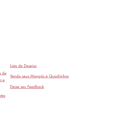
Lista de Desejos
as de
Venda seus Mangás e Quadrinhos
o e
Deixe seu Feedback
tes
Avaliações
- em breve