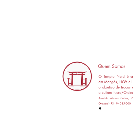
Quem Somos
O Templo Nerd é um
em Mangás, HQ's e L
o objetivo de trocas 
a cultura Nerd/Otaku
Avenida Alvares Cabral,
Gravataí - RS - 94085-000
R