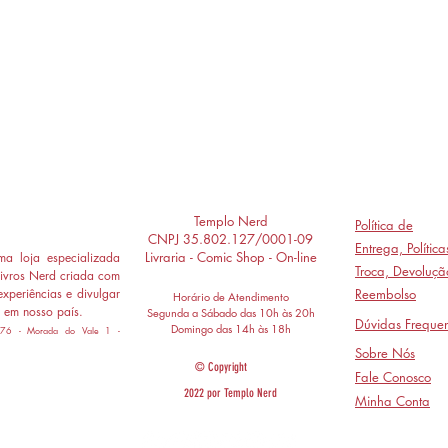
Templo Nerd
Política de
CNPJ 35.802.127/0001-09
Entrega,
Polític
Livraria - Comic Shop - On-line
a loja especializada
Troca, Devoluçã
ivros Nerd criada com
experiências e divulgar
Reembolso
Horário de Atendimento
 em nosso país.
Segunda a Sábado das 10h às 20h
Dúvidas Frequen
Domingo das 14h às 18h
 776 - Morada do Vale 1 -
Sobre Nós
© Copyright
Fale Conosco
2022 por Templo Nerd
Minha Conta