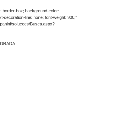
: border-box; background-color:
t-decoration-line: none; font-weight: 900;"
br/panini/solucoes/Busca.aspx?
ADRADA