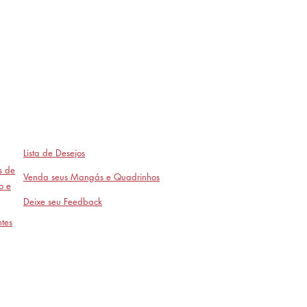
Lista de Desejos
as de
Venda seus Mangás e Quadrinhos
o e
Deixe seu Feedback
tes
Avaliações
- em breve