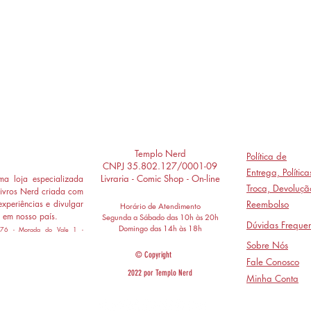
Templo Nerd
Política de
CNPJ 35.802.127/0001-09
Entrega,
Polític
Livraria - Comic Shop - On-line
a loja especializada
Troca, Devoluçã
ivros Nerd criada com
experiências e divulgar
Reembolso
Horário de Atendimento
 em nosso país.
Segunda a Sábado das 10h às 20h
Dúvidas Frequen
Domingo das 14h às 18h
 776 - Morada do Vale 1 -
Sobre Nós
© Copyright
Fale Conosco
2022 por Templo Nerd
Minha Conta