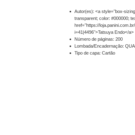
Autor(es):
<a style="box-sizing
transparent; color: #000000; tex
href="https://loja.panini.com.
i=41|4496">Tatsuya Endo</a>
Número de páginas
: 200
Lombada/Encadernação
: QU
Tipo de capa:
Cartão