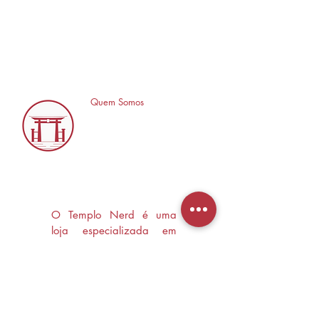
Quem Somos
O Templo Nerd é uma
loja especializada em
Mangás, HQ's e Livros
Nerd criada com o
objetivo de trocas
experiências e divulgar a
cultura Nerd/Otaku em