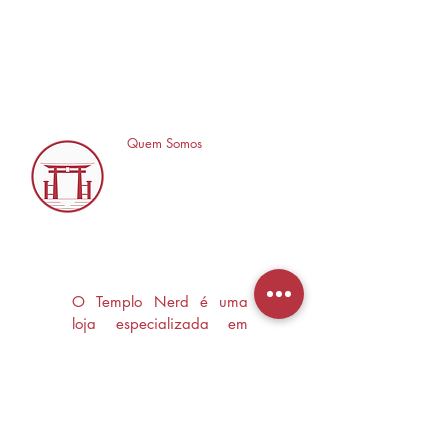
Quem Somos
O Templo Nerd é uma
loja especializada em
Mangás, HQ's e Livros
Nerd criada com o
objetivo de trocas
experiências e divulgar a
cultura Nerd/Otaku em