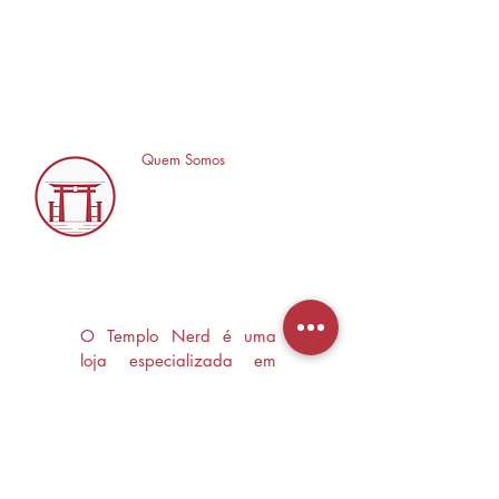
Quem Somos
O Templo Nerd é uma
loja especializada em
Mangás, HQ's e Livros
Nerd criada com o
objetivo de trocas
experiências e divulgar a
cultura Nerd/Otaku em