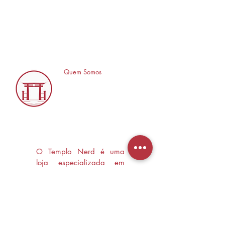
Quem Somos
O Templo Nerd é uma
loja especializada em
Mangás, HQ's e Livros
Nerd criada com o
objetivo de trocas
experiências e divulgar a
cultura Nerd/Otaku em