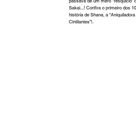
passava de um mero “resquício” 
Sakai...! Confira o primeiro dos 
história de Shana, a “Aniquilador
Cintilantes”!.