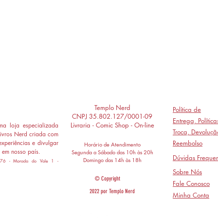
Templo Nerd
Política de
CNPJ 35.802.127/0001-09
Entrega,
Polític
Livraria - Comic Shop - On-line
a loja especializada
Troca, Devoluçã
ivros Nerd criada com
experiências e divulgar
Reembolso
Horário de Atendimento
 em nosso país.
Segunda a Sábado das 10h às 20h
Dúvidas Frequen
Domingo das 14h às 18h
 776 - Morada do Vale 1 -
Sobre Nós
© Copyright
Fale Conosco
2022 por Templo Nerd
Minha Conta