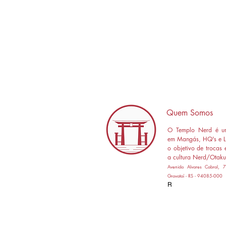
Quem Somos
O Templo Nerd é um
em Mangás, HQ's e L
o objetivo de trocas 
a cultura Nerd/Otaku
Avenida Alvares Cabral,
Gravataí - RS - 94085-000
R