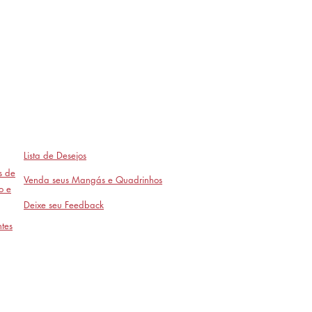
Lista de Desejos
as de
Venda seus Mangás e Quadrinhos
o e
Deixe seu Feedback
tes
Avaliações
- em breve