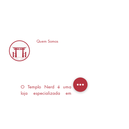
Quem Somos
O Templo Nerd é uma
loja especializada em
Mangás, HQ's e Livros
Nerd criada com o
objetivo de trocas
experiências e divulgar a
cultura Nerd/Otaku em