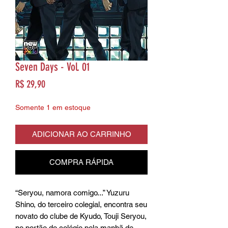
Seven Days - Vol. 01
Preço
R$ 29,90
Somente 1 em estoque
ADICIONAR AO CARRINHO
COMPRA RÁPIDA
“Seryou, namora comigo...” Yuzuru
Shino, do terceiro colegial, encontra seu
novato do clube de Kyudo, Touji Seryou,
no portão do colégio pela manhã de