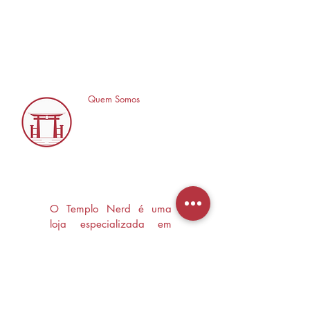
Quem Somos
O Templo Nerd é uma
loja especializada em
Mangás, HQ's e Livros
Nerd criada com o
objetivo de trocas
experiências e divulgar a
cultura Nerd/Otaku em