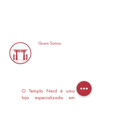
Quem Somos
O Templo Nerd é uma
loja especializada em
Mangás, HQ's e Livros
Nerd criada com o
objetivo de trocas
experiências e divulgar a
cultura Nerd/Otaku em