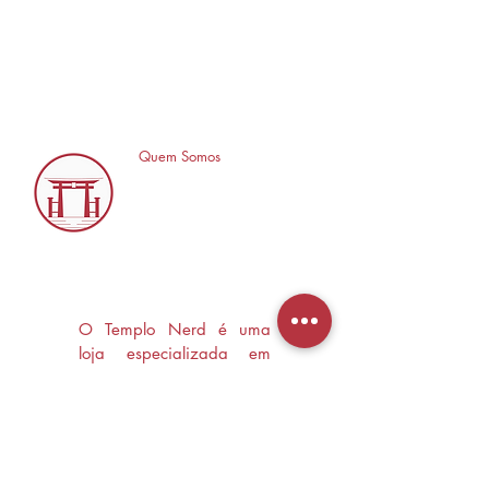
Quem Somos
O Templo Nerd é uma
loja especializada em
Mangás, HQ's e Livros
Nerd criada com o
objetivo de trocas
experiências e divulgar a
cultura Nerd/Otaku em