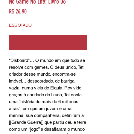
No Game No Life: Livro 06
Preço
R$ 26,90
ESGOTADO
Notifique-me quando estiver disponível
“Disboard”… O mundo em que tudo se 
resolve com games. O deus único, Tet, 
criador desse mundo, encontra-se 
imóvel… desacordado, de barriga 
vazia, numa viela de Elquia. Revivido 
graças à caridade de Izuna, Tet conta 
uma “história de mais de 6 mil anos 
atrás”, em que um jovem e uma 
menina, sua companheira, definiram a 
[[Grande Guerra]] que partiu céu e terra 
como um “jogo” e desafiaram o mundo.  