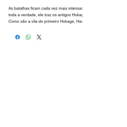
As batalhas ficam cada vez mais intensas e Sasuke adentra a Vila
toda a verdade, ele traz os antigos Hokages de volta à vida com 
Como são a vila do primeiro Hokage, Hashirama, e a história dos s