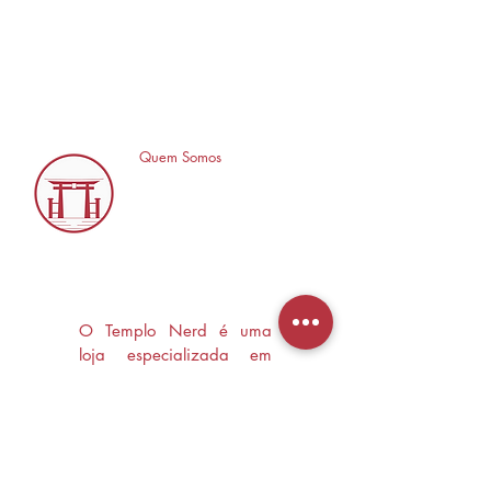
Quem Somos
O Templo Nerd é uma
loja especializada em
Mangás, HQ's e Livros
Nerd criada com o
objetivo de trocas
experiências e divulgar a
cultura Nerd/Otaku em