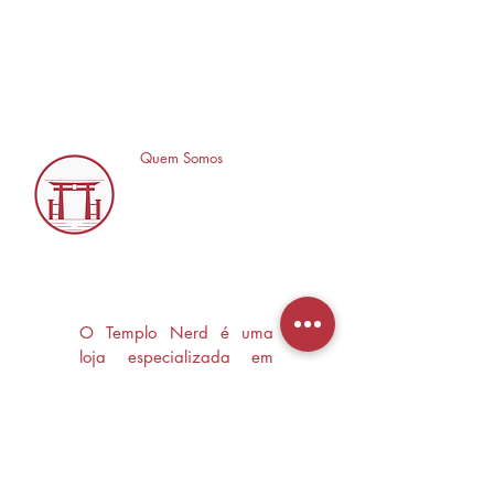
Quem Somos
O Templo Nerd é uma
loja especializada em
Mangás, HQ's e Livros
Nerd criada com o
objetivo de trocas
experiências e divulgar a
cultura Nerd/Otaku em