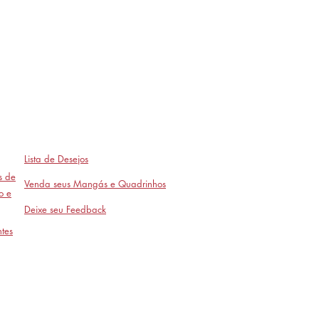
Lista de Desejos
as de
Venda seus Mangás e Quadrinhos
o e
Deixe seu Feedback
tes
Avaliações
- em breve