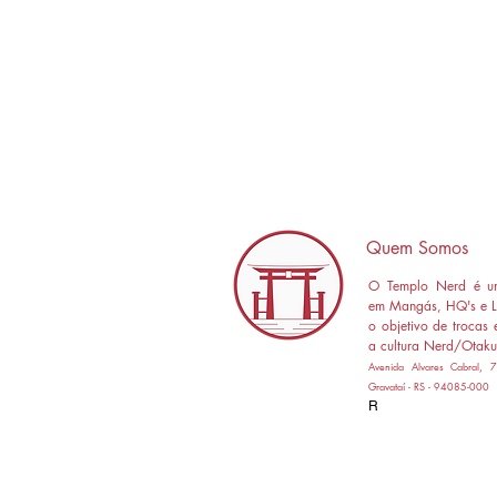
Quem Somos
O Templo Nerd é um
em Mangás, HQ's e L
o objetivo de trocas 
a cultura Nerd/Otaku
Avenida Alvares Cabral,
Gravataí - RS - 94085-000
R