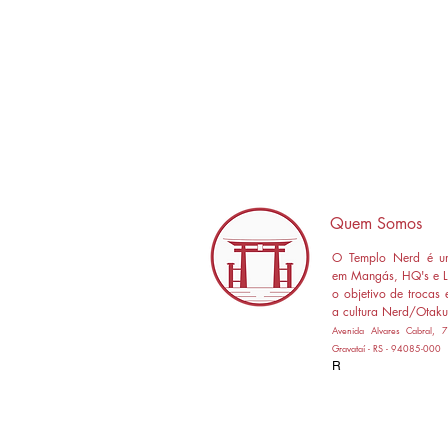
Quem Somos
O Templo Nerd é um
em Mangás, HQ's e L
o objetivo de trocas 
a cultura Nerd/Otaku
Avenida Alvares Cabral,
Gravataí - RS - 94085-000
R