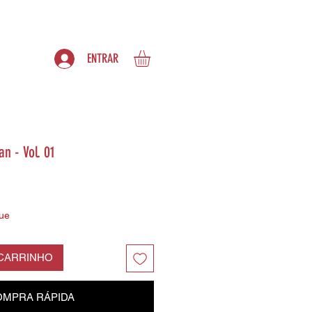
S
ASSINATURAS
ENTRAR
n - Vol. 01
ue
 CARRINHO
MPRA RÁPIDA