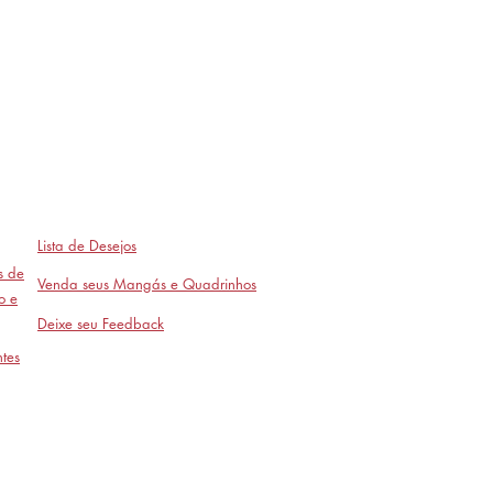
Lista de Desejos
as de
Venda seus Mangás e Quadrinhos
o e
Deixe seu Feedback
tes
Avaliações
- em breve