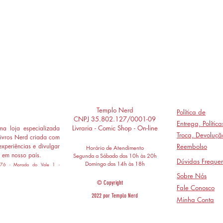
Templo Nerd
Política de
CNPJ 35.802.127/0001-09
Entrega,
Polític
Livraria - Comic Shop - On-line
a loja especializada
Troca, Devoluçã
ivros Nerd criada com
experiências e divulgar
Reembolso
Horário de Atendimento
 em nosso país.
Segunda a Sábado das 10h às 20h
Dúvidas Frequen
Domingo das 14h às 18h
 776 - Morada do Vale 1 -
Sobre Nós
© Copyright
Fale Conosco
2022 por Templo Nerd
Minha Conta