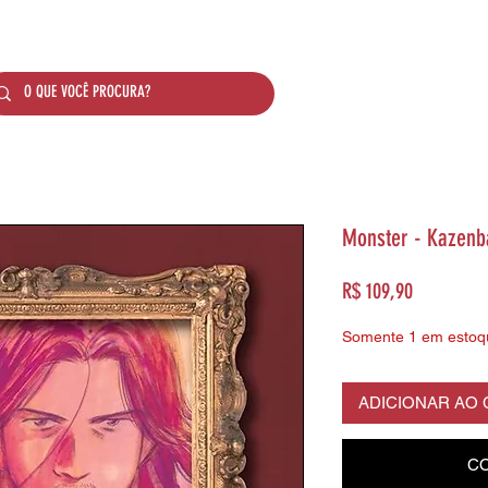
SOBRE NÓS
PRODUTOS
SISTEMA DE PONTO
Monster - Kazenba
Preço
R$ 109,90
Somente 1 em estoq
ADICIONAR AO
CO