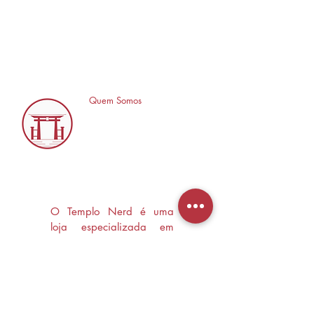
Quem Somos
O Templo Nerd é uma
loja especializada em
Mangás, HQ's e Livros
Nerd criada com o
objetivo de trocas
experiências e divulgar a
cultura Nerd/Otaku em