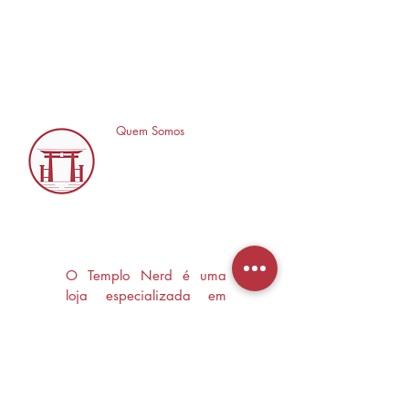
Quem Somos
O Templo Nerd é uma
loja especializada em
Mangás, HQ's e Livros
Nerd criada com o
objetivo de trocas
experiências e divulgar a
cultura Nerd/Otaku em