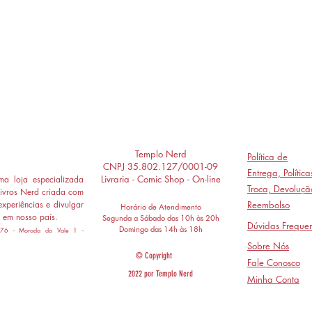
Templo Nerd
Política de
CNPJ 35.802.127/0001-09
Entrega,
Polític
Livraria - Comic Shop - On-line
a loja especializada
Troca, Devoluçã
ivros Nerd criada com
experiências e divulgar
Reembolso
Horário de Atendimento
 em nosso país.
Segunda a Sábado das 10h às 20h
Dúvidas Frequen
Domingo das 14h às 18h
 776 - Morada do Vale 1 -
Sobre Nós
© Copyright
Fale Conosco
2022 por Templo Nerd
Minha Conta