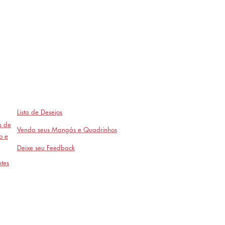
Lista de Desejos
as de
Venda seus Mangás e Quadrinhos
o e
Deixe seu Feedback
tes
Avaliações
- em breve