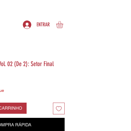
S
ASSINATURAS
ENTRAR
ol. 02 (De 2): Setor Final
ue
 CARRINHO
MPRA RÁPIDA