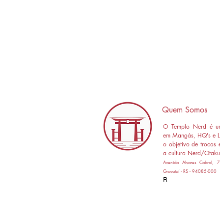
Quem Somos
O Templo Nerd é um
em Mangás, HQ's e L
o objetivo de trocas 
a cultura Nerd/Otaku
Avenida Alvares Cabral,
Gravataí - RS - 94085-000
R