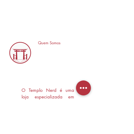
Quem Somos
O Templo Nerd é uma
loja especializada em
Mangás, HQ's e Livros
Nerd criada com o
objetivo de trocas
experiências e divulgar a
cultura Nerd/Otaku em