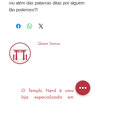
viu além das palavras ditas por alguém
tão poderoso?!
Quem Somos
O Templo Nerd é uma
loja especializada em
Mangás, HQ's e Livros
Nerd criada com o
objetivo de trocas
experiências e divulgar a
cultura Nerd/Otaku em