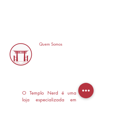
Quem Somos
O Templo Nerd é uma
loja especializada em
Mangás, HQ's e Livros
Nerd criada com o
objetivo de trocas
experiências e divulgar a
cultura Nerd/Otaku em