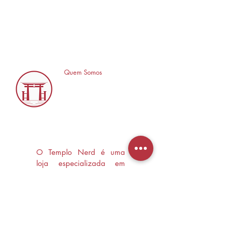
Quem Somos
O Templo Nerd é uma
loja especializada em
Mangás, HQ's e Livros
Nerd criada com o
objetivo de trocas
experiências e divulgar a
cultura Nerd/Otaku em