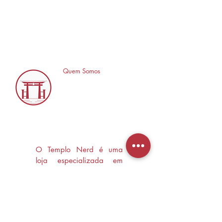
Quem Somos
O Templo Nerd é uma
loja especializada em
Mangás, HQ's e Livros
Nerd criada com o
objetivo de trocas
experiências e divulgar a
cultura Nerd/Otaku em