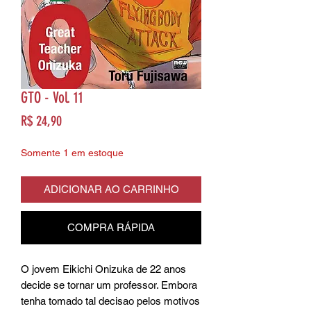
GTO - Vol. 11
Preço
R$ 24,90
Somente 1 em estoque
ADICIONAR AO CARRINHO
COMPRA RÁPIDA
O jovem Eikichi Onizuka de 22 anos
decide se tornar um professor. Embora
tenha tomado tal decisao pelos motivos