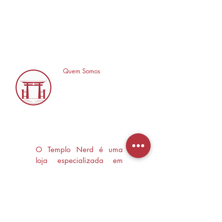
Quem Somos
O Templo Nerd é uma
loja especializada em
Mangás, HQ's e Livros
Nerd criada com o
objetivo de trocas
experiências e divulgar a
cultura Nerd/Otaku em