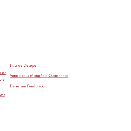
Lista de Desejos
as de
Venda seus Mangás e Quadrinhos
o e
Deixe seu Feedback
tes
Avaliações
- em breve