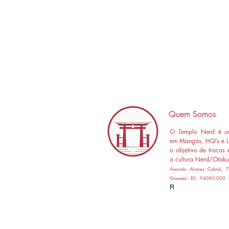
Quem Somos
O Templo Nerd é um
em Mangás, HQ's e L
o objetivo de trocas 
a cultura Nerd/Otaku
Avenida Alvares Cabral,
Gravataí - RS - 94085-000
R