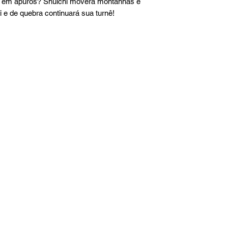
á em apuros? Shuichi moverá montanhas e 
e de quebra continuará sua turnê!