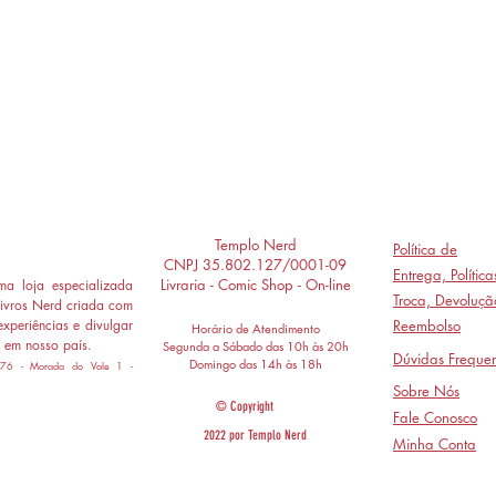
Templo Nerd
Política de
CNPJ 35.802.127/0001-09
Entrega,
Polític
Livraria - Comic Shop - On-line
a loja especializada
Troca, Devoluçã
ivros Nerd criada com
experiências e divulgar
Reembolso
Horário de Atendimento
 em nosso país.
Segunda a Sábado das 10h às 20h
Dúvidas Frequen
Domingo das 14h às 18h
 776 - Morada do Vale 1 -
Sobre Nós
© Copyright
Fale Conosco
2022 por Templo Nerd
Minha Conta