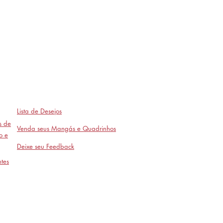
Lista de Desejos
as de
Venda seus Mangás e Quadrinhos
o e
Deixe seu Feedback
tes
Avaliações
- em breve