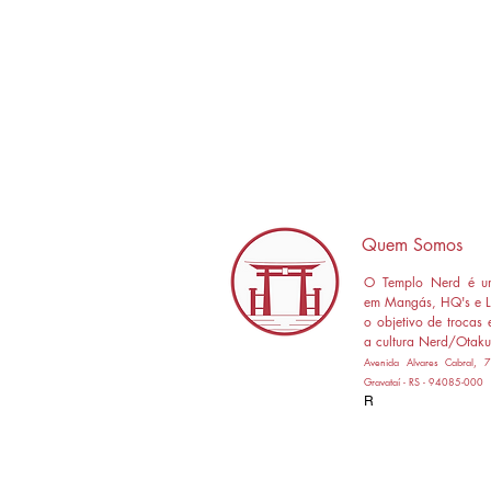
Quem Somos
O Templo Nerd é um
em Mangás, HQ's e L
o objetivo de trocas 
a cultura Nerd/Otaku
Avenida Alvares Cabral,
Gravataí - RS - 94085-000
R