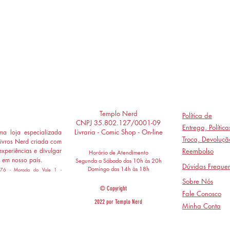
Templo Nerd
Política de
CNPJ 35.802.127/0001-09
Entrega,
Polític
Livraria - Comic Shop - On-line
a loja especializada
Troca, Devoluçã
ivros Nerd criada com
experiências e divulgar
Reembolso
Horário de Atendimento
 em nosso país.
Segunda a Sábado das 10h às 20h
Dúvidas Frequen
Domingo das 14h às 18h
 776 - Morada do Vale 1 -
Sobre Nós
© Copyright
Fale Conosco
2022 por Templo Nerd
Minha Conta