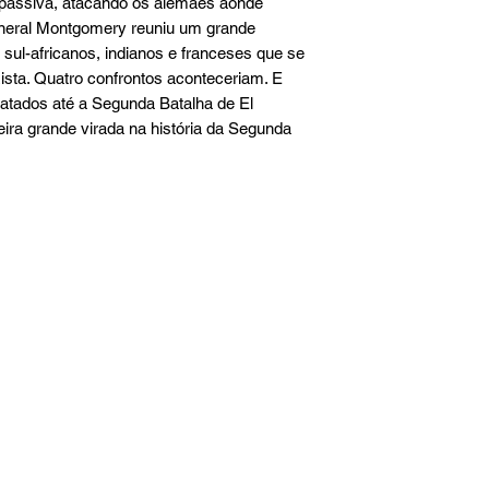
passiva, atacando os alemães aonde 
neral Montgomery reuniu um grande 
, sul-africanos, indianos e franceses que se 
sta. Quatro confrontos aconteceriam. E 
tados até a Segunda Batalha de El 
ira grande virada na história da Segunda 