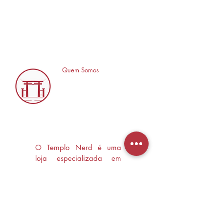
Quem Somos
O Templo Nerd é uma
loja especializada em
Mangás, HQ's e Livros
Nerd criada com o
objetivo de trocas
experiências e divulgar a
cultura Nerd/Otaku em