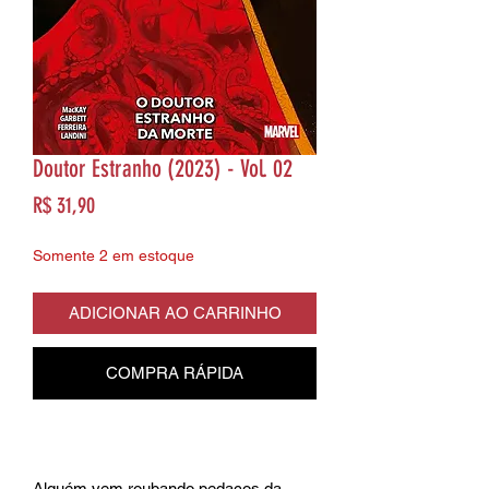
Doutor Estranho (2023) - Vol. 02
Preço
R$ 31,90
Somente 2 em estoque
ADICIONAR AO CARRINHO
COMPRA RÁPIDA
Alguém vem roubando pedaços da