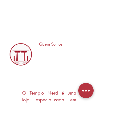
Quem Somos
O Templo Nerd é uma
loja especializada em
Mangás, HQ's e Livros
Nerd criada com o
objetivo de trocas
experiências e divulgar a
cultura Nerd/Otaku em