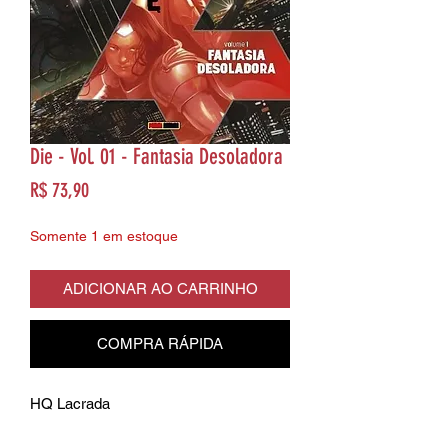
Die - Vol. 01 - Fantasia Desoladora
Preço
R$ 73,90
Somente 1 em estoque
ADICIONAR AO CARRINHO
COMPRA RÁPIDA
HQ Lacrada