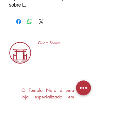
sobre L.
Quem Somos
O Templo Nerd é uma
loja especializada em
Mangás, HQ's e Livros
Nerd criada com o
objetivo de trocas
experiências e divulgar a
cultura Nerd/Otaku em