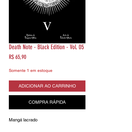
Death Note - Black Edition - Vol. 05
Preço
R$ 65,90
Somente 1 em estoque
ADICIONAR AO CARRINHO
COMPRA RÁPIDA
Mangá lacrado