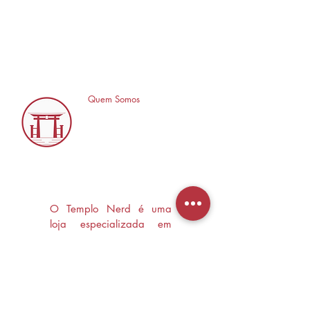
Quem Somos
O Templo Nerd é uma
loja especializada em
Mangás, HQ's e Livros
Nerd criada com o
objetivo de trocas
experiências e divulgar a
cultura Nerd/Otaku em