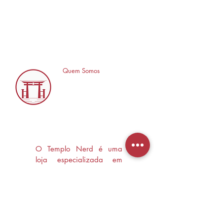
Quem Somos
O Templo Nerd é uma
loja especializada em
Mangás, HQ's e Livros
Nerd criada com o
objetivo de trocas
experiências e divulgar a
cultura Nerd/Otaku em