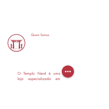
Quem Somos
O Templo Nerd é uma
loja especializada em
Mangás, HQ's e Livros
Nerd criada com o
objetivo de trocas
experiências e divulgar a
cultura Nerd/Otaku em