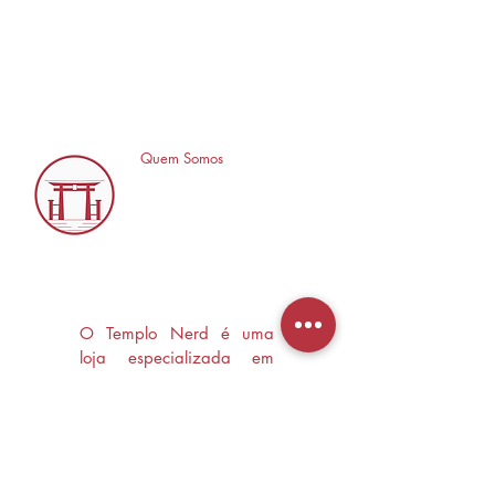
Quem Somos
O Templo Nerd é uma
loja especializada em
Mangás, HQ's e Livros
Nerd criada com o
objetivo de trocas
experiências e divulgar a
cultura Nerd/Otaku em