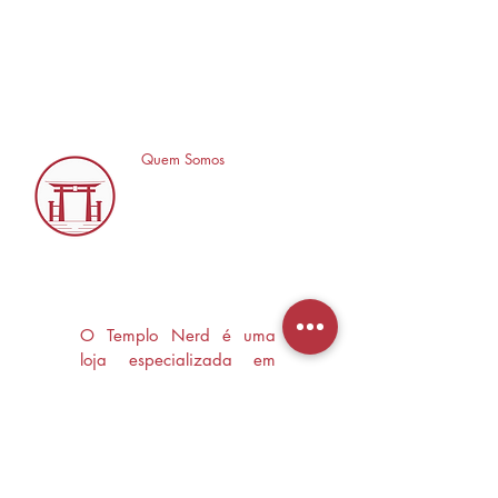
Quem Somos
O Templo Nerd é uma
loja especializada em
Mangás, HQ's e Livros
Nerd criada com o
objetivo de trocas
experiências e divulgar a
cultura Nerd/Otaku em