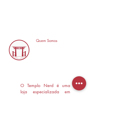
Quem Somos
O Templo Nerd é uma
loja especializada em
Mangás, HQ's e Livros
Nerd criada com o
objetivo de trocas
experiências e divulgar a
cultura Nerd/Otaku em