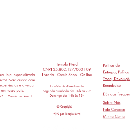
Templo Nerd
Política de
CNPJ 35.802.127/0001-09
Entrega,
Polític
Livraria - Comic Shop - On-line
a loja especializada
Troca, Devoluçã
ivros Nerd criada com
experiências e divulgar
Reembolso
Horário de Atendimento
 em nosso país.
Segunda a Sábado das 10h às 20h
Dúvidas Frequen
Domingo das 14h às 18h
 776 - Morada do Vale 1 -
Sobre Nós
© Copyright
Fale Conosco
2022 por Templo Nerd
Minha Conta