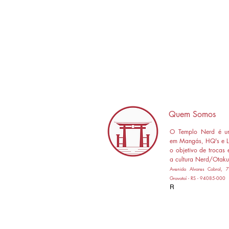
Quem Somos
O Templo Nerd é um
em Mangás, HQ's e L
o objetivo de trocas 
a cultura Nerd/Otaku
Avenida Alvares Cabral,
Gravataí - RS - 94085-000
R