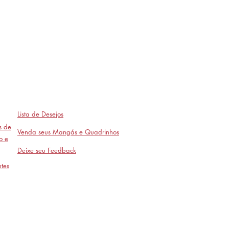
Lista de Desejos
as de
Venda seus Mangás e Quadrinhos
o e
Deixe seu Feedback
tes
Avaliações
- em breve