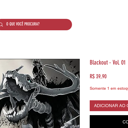
SOBRE NÓS
PRODUTOS
SISTEMA DE PONTO
Blackout - Vol. 01
Preço
R$ 39,90
Somente 1 em estoq
ADICIONAR AO
CO