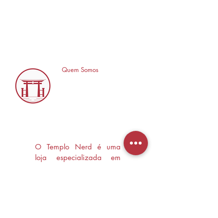
Quem Somos
O Templo Nerd é uma
loja especializada em
Mangás, HQ's e Livros
Nerd criada com o
objetivo de trocas
experiências e divulgar a
cultura Nerd/Otaku em