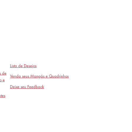
Lista de Desejos
as de
Venda seus Mangás e Quadrinhos
o e
Deixe seu Feedback
tes
Avaliações
- em breve