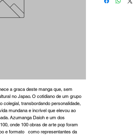
hece a graca deste manga que, sem 
tural no Japao. O cotidiano de um grupo 
o colegial, transbordando personalidade, 
vida mundana e incrivel que elevou ao 
e nada. Azumanga Daioh e um dos 
00, onde 100 obras de arte pop foram 
po e formato   como representantes da 