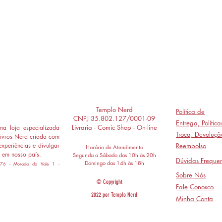
Templo Nerd
Política de
CNPJ 35.802.127/0001-09
Entrega,
Polític
Livraria - Comic Shop - On-line
a loja especializada
Troca, Devoluçã
ivros Nerd criada com
experiências e divulgar
Reembolso
Horário de Atendimento
 em nosso país.
Segunda a Sábado das 10h às 20h
Dúvidas Frequen
Domingo das 14h às 18h
 776 - Morada do Vale 1 -
Sobre Nós
© Copyright
Fale Conosco
2022 por Templo Nerd
Minha Conta