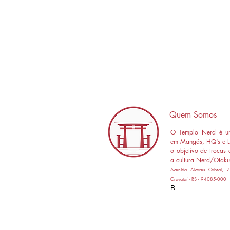
Quem Somos
O Templo Nerd é um
em Mangás, HQ's e L
o objetivo de trocas 
a cultura Nerd/Otaku
Avenida Alvares Cabral,
Gravataí - RS - 94085-000
R