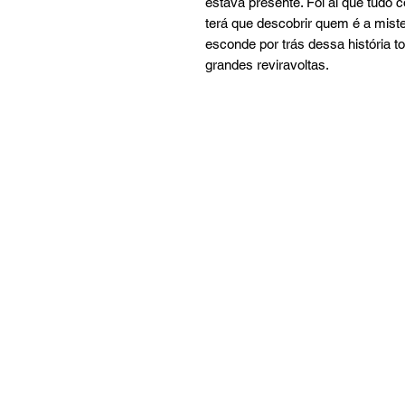
estava presente. Foi aí que tudo c
terá que descobrir quem é a miste
esconde por trás dessa história 
grandes reviravoltas.