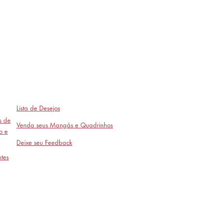
Lista de Desejos
as de
Venda seus Mangás e Quadrinhos
o e
Deixe seu Feedback
tes
Avaliações
- em breve