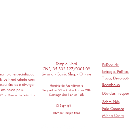
Templo Nerd
Política de
CNPJ 35.802.127/0001-09
Entrega,
Polític
Livraria - Comic Shop - On-line
a loja especializada
Troca, Devoluçã
ivros Nerd criada com
experiências e divulgar
Reembolso
Horário de Atendimento
 em nosso país.
Segunda a Sábado das 10h às 20h
Dúvidas Frequen
Domingo das 14h às 18h
 776 - Morada do Vale 1 -
Sobre Nós
© Copyright
Fale Conosco
2022 por Templo Nerd
Minha Conta