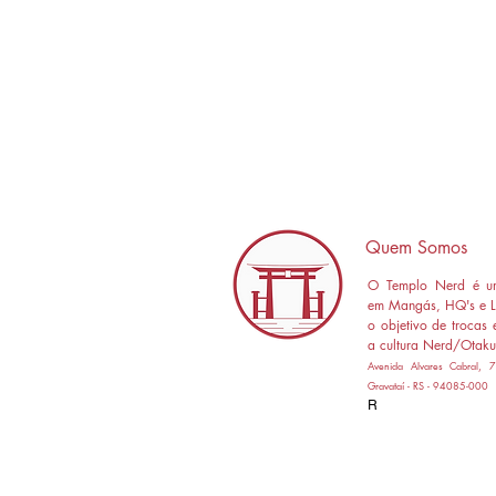
Quem Somos
O Templo Nerd é um
em Mangás, HQ's e L
o objetivo de trocas 
a cultura Nerd/Otaku
Avenida Alvares Cabral,
Gravataí - RS - 94085-000
R