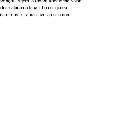
omeçou. Agora, o recém transferido Koichi, 
riosa aluna de tapa-olho e o que se 
toda em uma trama envolvente e com 