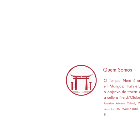
Quem Somos
O Templo Nerd é um
em Mangás, HQ's e L
o objetivo de trocas 
a cultura Nerd/Otaku
Avenida Alvares Cabral,
Gravataí - RS - 94085-000
R