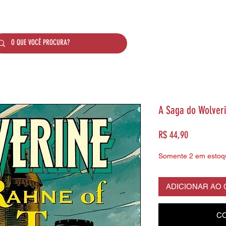
SOBRE NÓS
PRODUTOS
SISTEMA DE PONTO
A Saga do Wolveri
Preço
R$ 44,90
Somente 2 em estoq
ADICIONAR AO
CO