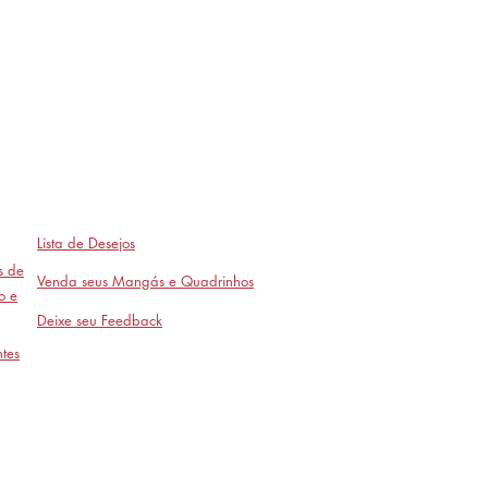
Lista de Desejos
as de
Venda seus Mangás e Quadrinhos
o e
Deixe seu Feedback
tes
Avaliações
- em breve