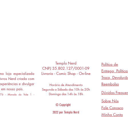
Templo Nerd
Política de
CNPJ 35.802.127/0001-09
Entrega,
Polític
Livraria - Comic Shop - On-line
a loja especializada
Troca, Devoluçã
ivros Nerd criada com
experiências e divulgar
Reembolso
Horário de Atendimento
 em nosso país.
Segunda a Sábado das 10h às 20h
Dúvidas Frequen
Domingo das 14h às 18h
 776 - Morada do Vale 1 -
Sobre Nós
© Copyright
Fale Conosco
2022 por Templo Nerd
Minha Conta