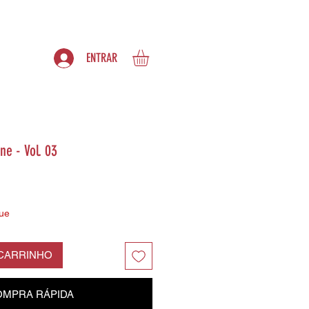
S
ASSINATURAS
ENTRAR
ne - Vol. 03
ue
 CARRINHO
MPRA RÁPIDA