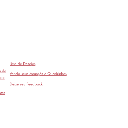
Lista de Desejos
as de
Venda seus Mangás e Quadrinhos
o e
Deixe seu Feedback
tes
Avaliações
- em breve