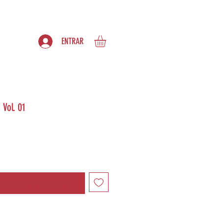
S
ASSINATURAS
ENTRAR
 Vol. 01
ndo estiver disponível