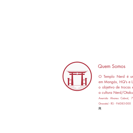
Quem Somos
O Templo Nerd é um
em Mangás, HQ's e L
o objetivo de trocas 
a cultura Nerd/Otaku
Avenida Alvares Cabral,
Gravataí - RS - 94085-000
R