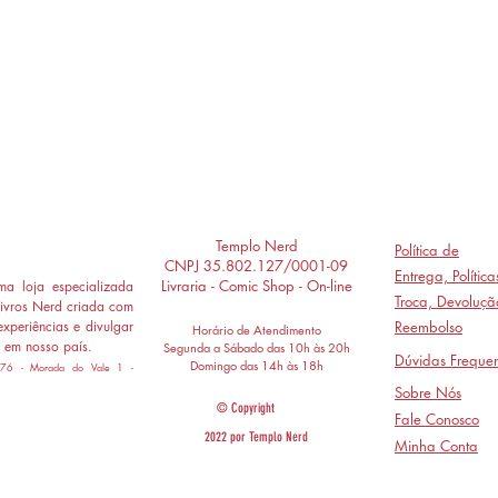
Templo Nerd
Política de
CNPJ 35.802.127/0001-09
Entrega,
Polític
Livraria - Comic Shop - On-line
a loja especializada
Troca, Devoluçã
ivros Nerd criada com
experiências e divulgar
Reembolso
Horário de Atendimento
 em nosso país.
Segunda a Sábado das 10h às 20h
Dúvidas Frequen
Domingo das 14h às 18h
 776 - Morada do Vale 1 -
Sobre Nós
© Copyright
Fale Conosco
2022 por Templo Nerd
Minha Conta